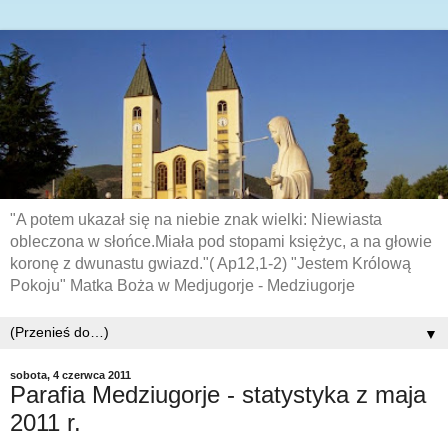
"A potem ukazał się na niebie znak wielki: Niewiasta
obleczona w słońce.Miała pod stopami księżyc, a na głowie
koronę z dwunastu gwiazd."( Ap12,1-2) "Jestem Królową
Pokoju" Matka Boża w Medjugorje - Medziugorje
▼
sobota, 4 czerwca 2011
Parafia Medziugorje - statystyka z maja
2011 r.